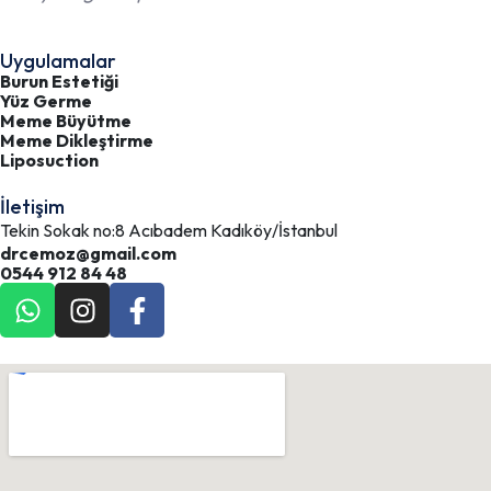
Uygulamalar
Burun Estetiği
Yüz Germe
Meme Büyütme
Meme Dikleştirme
Liposuction
İletişim
Tekin Sokak no:8 Acıbadem Kadıköy/İstanbul
drcemoz@gmail.com
0544 912 84 48