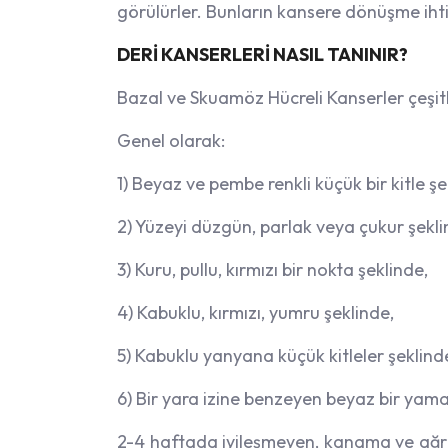
görülürler. Bunların kansere dönüşme ihtim
DERİ KANSERLERİ NASIL TANINIR?
Bazal ve Skuamöz Hücreli Kanserler çeşitli
Genel olarak:
1) Beyaz ve pembe renkli küçük bir kitle şe
2) Yüzeyi düzgün, parlak veya çukur şekli
3) Kuru, pullu, kırmızı bir nokta şeklinde,
4) Kabuklu, kırmızı, yumru şeklinde,
5) Kabuklu yanyana küçük kitleler şeklind
6) Bir yara izine benzeyen beyaz bir yama 
2-4 haftada iyileşmeyen, kanama ve ağrı