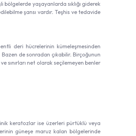
li bölgelerde yaşayanlarda sıklığı giderek
edilebilme şansı vardır. Teşhis ve tedavide
mentli deri hücrelerinin kümeleşmesinden
. Bazen de sonradan çıkabilir. Birçoğunun
 ve sınırları net olarak seçilemeyen benler
nik keratozlar ise üzerleri pürtüklü veya
 derinin güneşe maruz kalan bölgelerinde