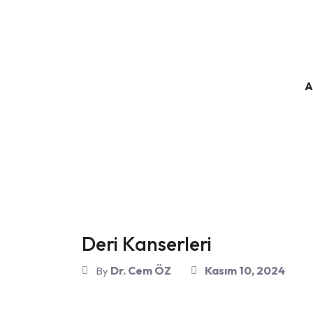
DR. Cem Öz
A
Deri Kanserleri
Dr. Cem ÖZ
Kasım 10, 2024
By