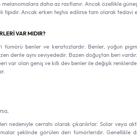
n melanomalara daha az rastlanır. Ancak özellikle güneş
li tipidir. Ancak erken teşhis edilirse tam olarak tedavi 
LERİ VAR MIDIR?
ri tümörü benler ve keratozlardır. Benler, yoğun pig
azen derile aynı seviyededir. Bazen doğuştan beri vardır
var olan geniş ve kıllı dev benler ile değişik renklerde
ar.
rsa,
 nedeniyle cerrahi olarak çıkarılırlar. Solar veya akti
amalar şeklinde görülen deri tümörleridir. Genellikle