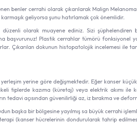
zlenen benler cerrahi olarak çıkarılarak Malign Melanoma
e karmaşık geliyorsa şunu hatırlamak çok önemlidir.
 düzenli olarak muayene ediniz. Sizi şüphelendiren b
ına başvurunuz! Plastik cerrahlar tümörü fonksiyonel 
rlar. Çıkarılan dokunun histopatolojik incelemesi ile ta
 yerleşim yerine göre değişmektedir. Eğer kanser küçük 
ikeli tiplerde kazıma (küretaj) veya elektrik akımı ile
rın tedavi açısından güvenilirliği az, iz bırakma ve defo
un başka bir bölgesine yayılmış sa büyük cerrahi işlemle
erapi (kanser hücrelerinin dondurularak tahrip edilmesi)