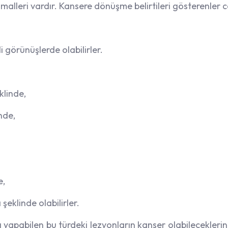
alleri vardır. Kansere dönüşme belirtileri gösterenler ce
 görünüşlerde olabilirler.
klinde,
nde,
e,
şeklinde olabilirler.
 yapabilen bu türdeki lezyonların kanser olabilecekleri