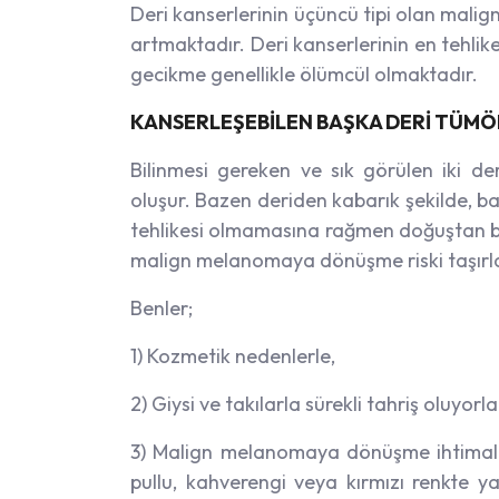
Deri kanserlerinin üçüncü tipi olan malig
artmaktadır. Deri kanserlerinin en tehlike
gecikme genellikle ölümcül olmaktadır.
KANSERLEŞEBİLEN BAŞKA DERİ TÜMÖR
Bilinmesi gereken ve sık görülen iki de
oluşur. Bazen deriden kabarık şekilde, b
tehlikesi olmamasına rağmen doğuştan beri 
malign melanomaya dönüşme riski taşırl
Benler;
1) Kozmetik nedenlerle,
2) Giysi ve takılarla sürekli tahriş oluyorla
3) Malign melanomaya dönüşme ihtimalleri
pullu, kahverengi veya kırmızı renkte y