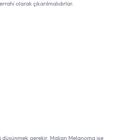
rrahi olarak çıkarılmalıdırlar.
ni düşünmek gerekir. Malign Melanoma ise