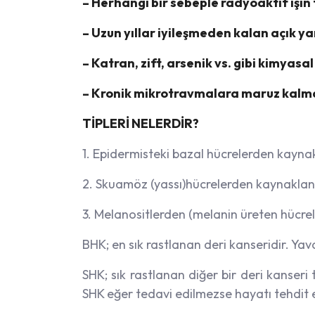
– Herhangi bir sebeple radyoaktif ışın
– Uzun yıllar iyileşmeden kalan açık ya
– Katran, zift, arsenik vs. gibi kimya
– Kronik mikrotravmalara maruz kalma g
TİPLERİ NELERDİR?
1. Epidermisteki bazal hücrelerden kayna
2. Skuamöz (yassı)hücrelerden kaynakla
3. Melanositlerden (melanin üreten hücr
BHK; en sık rastlanan deri kanseridir. Y
SHK; sık rastlanan diğer bir deri kanseri 
SHK eğer tedavi edilmezse hayatı tehdit 