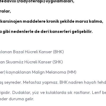
 tedavisi (radyoterapi) uygulamaları,
ralar,
sal karsinojen maddelere kronik şekilde maruz kalma,
ibi nedenlerle de deri kanserleri gelişebilir.
klanan Bazal Hücreli Kanser (BHK)
nan Skuamöz Hücreli Kanser (SHK)
eler) kaynaklanan Malign Melanoma (MM)
avaş seyreder. Metastaz yapmaz. BHK nadiren hayatı tehd
tipidir. Dudaklar, yüz ve kulaklarda sık rastlanır. Lenf b
eder duruma gelir.