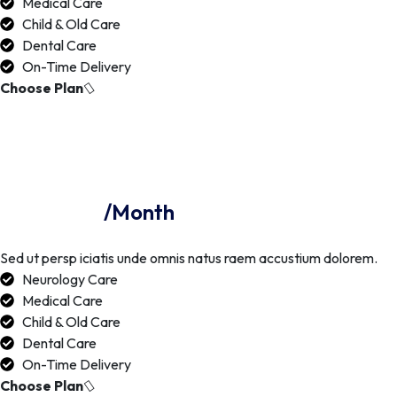
Medical Care
Child & Old Care
Dental Care
On-Time Delivery
Choose Plan
Exclusive Plan
64.2
$
/Month
Sed ut persp iciatis unde omnis natus raem accustium dolorem.
Neurology Care
Medical Care
Child & Old Care
Dental Care
On-Time Delivery
Choose Plan