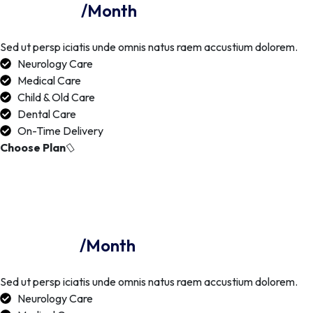
28.5
/Month
Sed ut persp iciatis unde omnis natus raem accustium dolorem.
Neurology Care
Medical Care
Child & Old Care
Dental Care
On-Time Delivery
Choose Plan
Business Plan
39.8
$
/Month
Sed ut persp iciatis unde omnis natus raem accustium dolorem.
Neurology Care