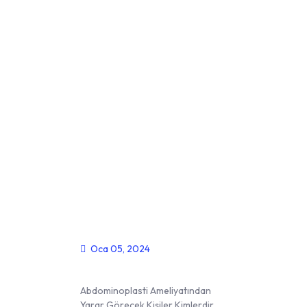
Latest News &
Blogs
Oca 05, 2024
Karın Germe
Abdominoplasti Ameliyatından
Yarar Görecek Kişiler Kimlerdir…