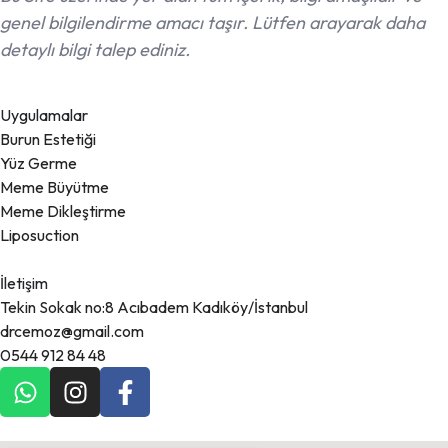
genel bilgilendirme amacı taşır. Lütfen arayarak daha
detaylı bilgi talep ediniz.
Uygulamalar
Burun Estetiği
Yüz Germe
Meme Büyütme
Meme Dikleştirme
Liposuction
İletişim
Tekin Sokak no:8 Acıbadem Kadıköy/İstanbul
drcemoz@gmail.com
0544 912 84 48