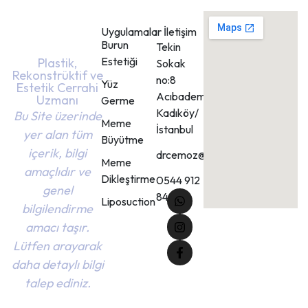
Uygulamalar
İletişim
Burun
Tekin
Estetiği
Plastik,
Sokak
Rekonstrüktif ve
no:8
Yüz
Estetik Cerrahi
Acıbadem
Uzmanı
Germe
Kadıköy/
Bu Site üzerinde
Meme
İstanbul
yer alan tüm
Büyütme
içerik, bilgi
drcemoz@gmail.com
Meme
amaçlıdır ve
Dikleştirme
0544 912
genel
84 48
Liposuction
bilgilendirme
amacı taşır.
Lütfen arayarak
daha detaylı bilgi
talep ediniz.