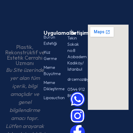
Uygulamalar
İletişim
Burun
Tekin
Estetiği
Sokak
Plastik,
no:8
Rekonstrüktif ve
Yüz
Acıbadem
Estetik Cerrahi
Germe
Uzmanı
Kadıköy/
Meme
Bu Site üzerinde
İstanbul
Büyütme
yer alan tüm
drcemoz@gmail.com
Meme
içerik, bilgi
Dikleştirme
0544 912
amaçlıdır ve
84 48
Liposuction
genel
bilgilendirme
amacı taşır.
Lütfen arayarak