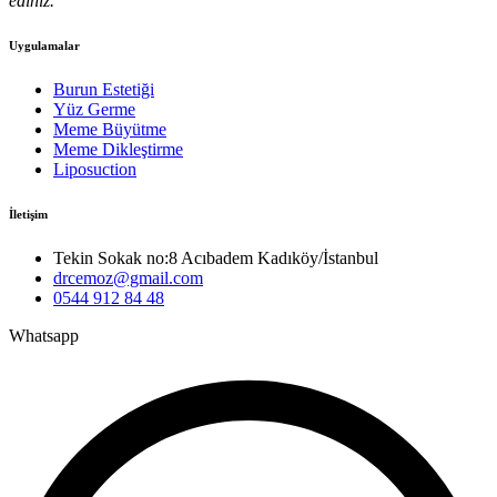
ediniz.
Uygulamalar
Burun Estetiği
Yüz Germe
Meme Büyütme
Meme Dikleştirme
Liposuction
İletişim
Tekin Sokak no:8 Acıbadem Kadıköy/İstanbul
drcemoz@gmail.com
0544 912 84 48
Whatsapp