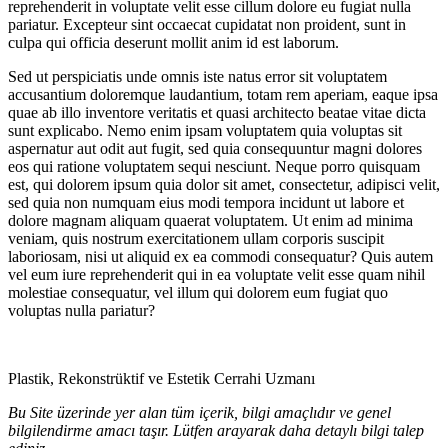
reprehenderit in voluptate velit esse cillum dolore eu fugiat nulla
pariatur. Excepteur sint occaecat cupidatat non proident, sunt in
culpa qui officia deserunt mollit anim id est laborum.
Sed ut perspiciatis unde omnis iste natus error sit voluptatem
accusantium doloremque laudantium, totam rem aperiam, eaque ipsa
quae ab illo inventore veritatis et quasi architecto beatae vitae dicta
sunt explicabo. Nemo enim ipsam voluptatem quia voluptas sit
aspernatur aut odit aut fugit, sed quia consequuntur magni dolores
eos qui ratione voluptatem sequi nesciunt. Neque porro quisquam
est, qui dolorem ipsum quia dolor sit amet, consectetur, adipisci velit,
sed quia non numquam eius modi tempora incidunt ut labore et
dolore magnam aliquam quaerat voluptatem. Ut enim ad minima
veniam, quis nostrum exercitationem ullam corporis suscipit
laboriosam, nisi ut aliquid ex ea commodi consequatur? Quis autem
vel eum iure reprehenderit qui in ea voluptate velit esse quam nihil
molestiae consequatur, vel illum qui dolorem eum fugiat quo
voluptas nulla pariatur?
Plastik, Rekonstrüktif ve Estetik Cerrahi Uzmanı
Bu Site üzerinde yer alan tüm içerik, bilgi amaçlıdır ve genel
bilgilendirme amacı taşır. Lütfen arayarak daha detaylı bilgi talep